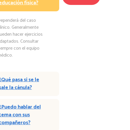
educación física?
ependerá del caso
línico. Generalmente
ueden hacer ejercicios
daptados. Consultar
iempre con el equipo
édico.
¿Qué pasa si se le
sale la cánula?
¿Puedo hablar del
tema con sus
compañeros?