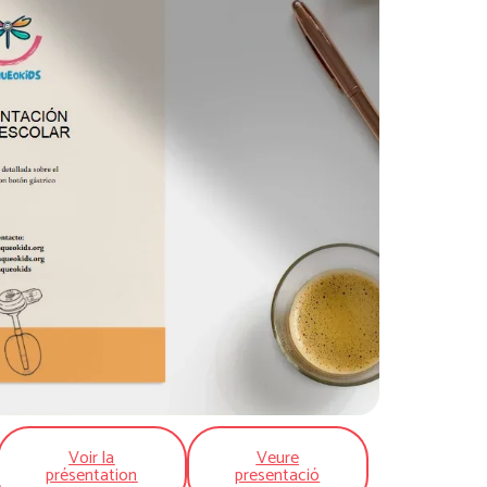
Voir la
Veure
présentation
presentació