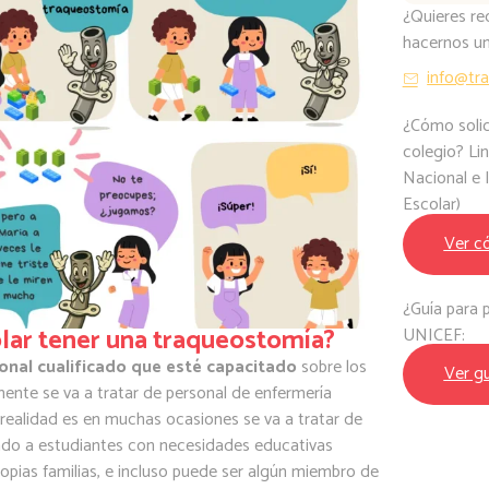
¿Quieres rec
hacernos un
info@tr
¿Cómo solic
colegio? Li
Nacional e 
Escolar)
Ver c
¿Guía para 
olar tener una traqueostomía?
UNICEF:
onal cualificado que esté capacitado
sobre los
Ver gu
mente se va a tratar de personal de enfermería
 realidad es en muchas ocasiones se va a tratar de
zado a estudiantes con necesidades educativas
propias familias, e incluso puede ser algún miembro de