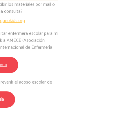
ibir los materiales por mail o
a consulta?
aqueokids.org
itar enfermera escolar para mi
nk a AMECE (Asociación
Internacional de Enfermería
ómo
prevenir el acoso escolar de
ía