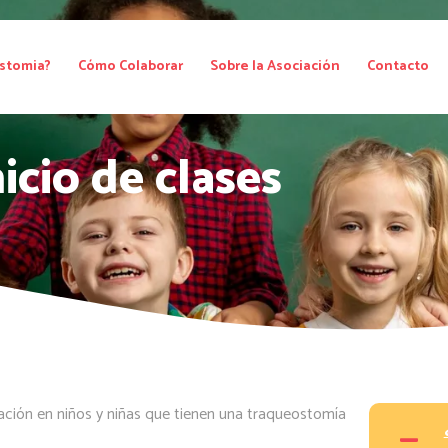
stomia?
Cómo Colaborar
Sobre la Asociación
Contacto
icio de clases​
ación en niños y niñas que tienen una traqueostomía