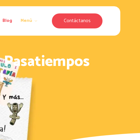
Contáctanos
Blog
Menú
y Pasatiempos
!