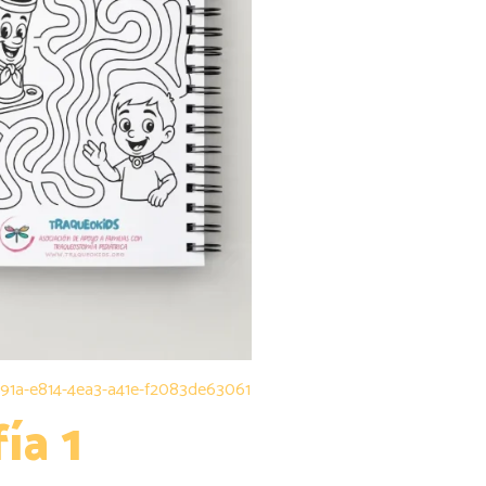
9291a-e814-4ea3-a41e-f2083de63061
ía 1