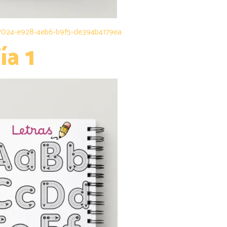
f97024-e928-4eb6-b9f5-de394b4179ea
ía 1