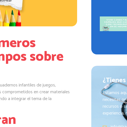
imeros
mpos sobre
¿Tienes
uadernos infantiles de juegos,
s comprometidos en crear materiales
Estamos aqu
ndo a integrar el tema de la
necesitas or
recursos o s
ran
experiencia,
info@tra