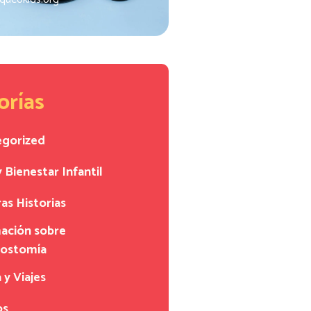
orías
egorized
y Bienestar Infantil
as Historias
ación sobre
eostomía
 y Viajes
os