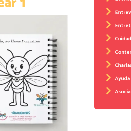
ar 1
Entrev
Entre
Cuidad
Conten
Charla
Ayuda
Asocia