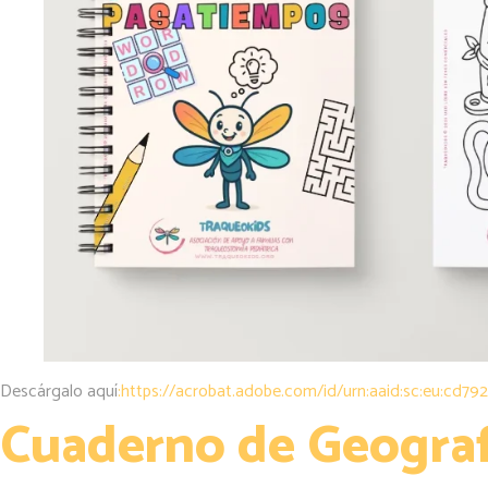
Descárgalo aquí
:https://acrobat.adobe.com/id/urn:aaid:sc:eu:cd7
Cuaderno de Geograf