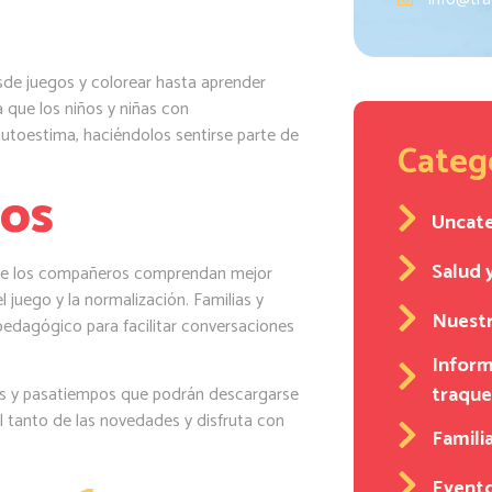
sde juegos y colorear hasta aprender
 que los niños y niñas con
autoestima, haciéndolos sentirse parte de
Categ
dos
Uncat
Salud 
que los compañeros comprendan mejor
l juego y la normalización. Familias y
Nuestr
pedagógico para facilitar conversaciones
Inform
traqu
os y pasatiempos que podrán descargarse
l tanto de las novedades y disfruta con
Familia
Event