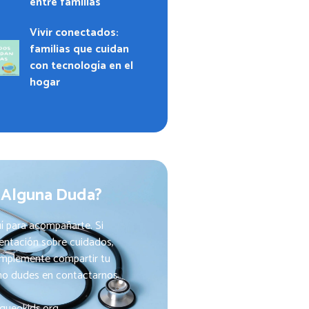
entre familias
Vivir conectados:
familias que cuidan
con tecnología en el
hogar
 Alguna Duda?
í para acompañarte. Si
ientación sobre cuidados,
implemente compartir tu
 no dudes en contactarnos.
queokids.org