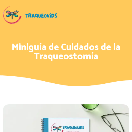
Miniguía de Cuidados de la
Traqueostomía