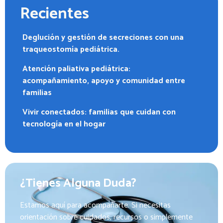
Recientes
Deglución y gestión de secreciones con una
traqueostomía pediátrica.
Atención paliativa pediátrica:
acompañamiento, apoyo y comunidad entre
familias
Vivir conectados: familias que cuidan con
tecnología en el hogar
¿Tienes Alguna Duda?
Estamos aquí para acompañarte. Si necesitas
orientación sobre cuidados, recursos o simplemente