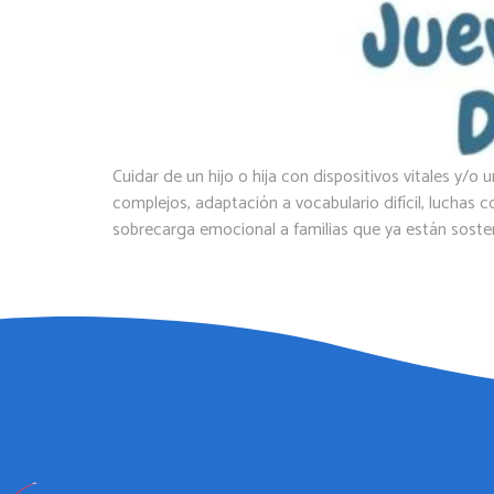
Cuidar de un hijo o hija con dispositivos vitales y/
complejos, adaptación a vocabulario difícil, luchas 
sobrecarga emocional a familias que ya están soste