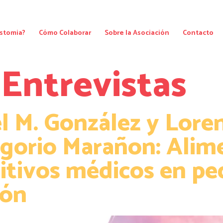
stomia?
Cómo Colaborar
Sobre la Asociación
Contacto
:
Entrevistas
el M. González y Lore
egorio Marañon: Alim
itivos médicos en pe
ión