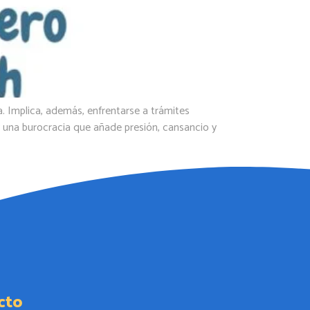
a. Implica, además, enfrentarse a trámites
 y una burocracia que añade presión, cansancio y
cto