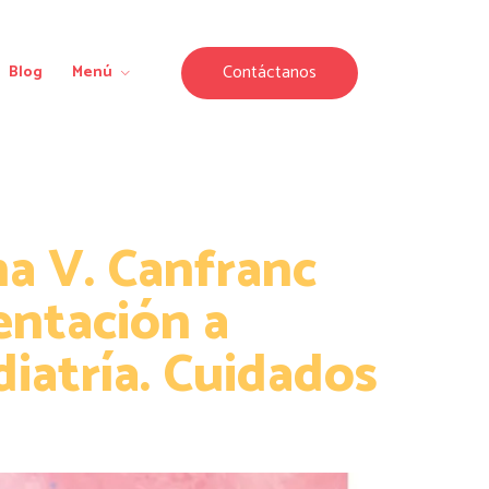
Contáctanos
Blog
Menú
na V. Canfranc
entación a
diatría. Cuidados