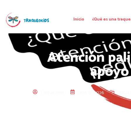
Inicio
¿Qué es una traque
Atención pal
apoyo 
Traqueokids
junio 15, 2026
Uncate