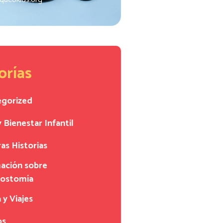
orías
egorized
y Bienestar Infantil
as Historias
ación sobre
eostomía
 y Viajes
os