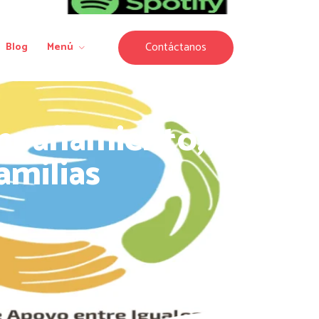
Contáctanos
Blog
Menú
ompañamiento,
amilias