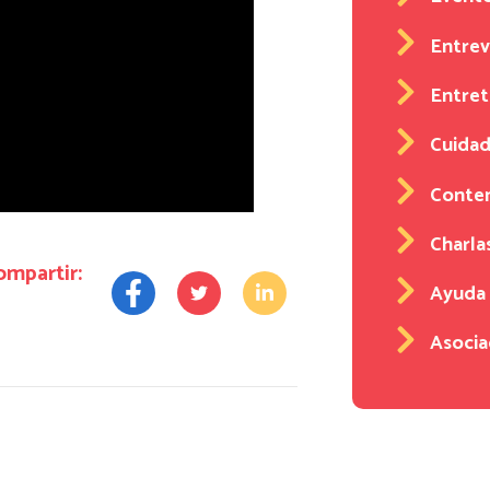
Entrev
Entre
Cuidad
Conten
Charla
ompartir:
Ayuda
Asocia