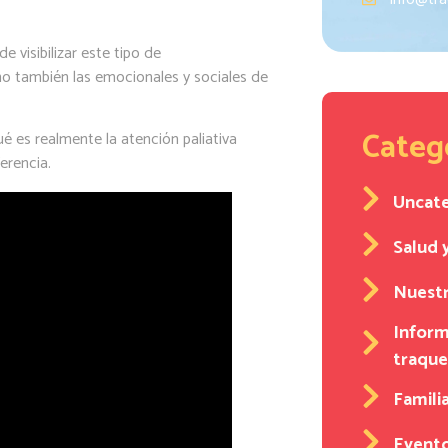
 visibilizar este tipo de
o también las emocionales y sociales de
Categ
é es realmente la atención paliativa
erencia.
Uncat
Salud 
Nuestr
Inform
traqu
Familia
Event