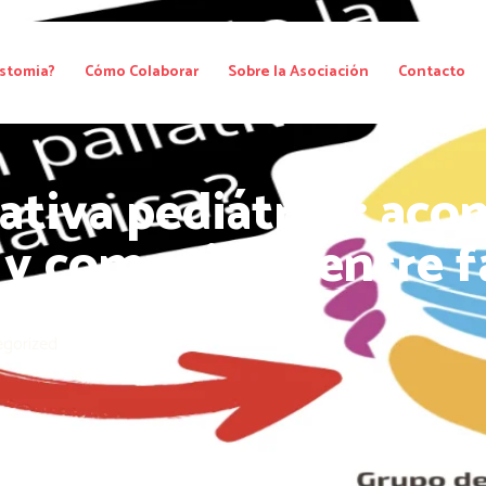
stomia?
Cómo Colaborar
Sobre la Asociación
Contacto
iativa pediátrica: ac
y comunidad entre f
gorized