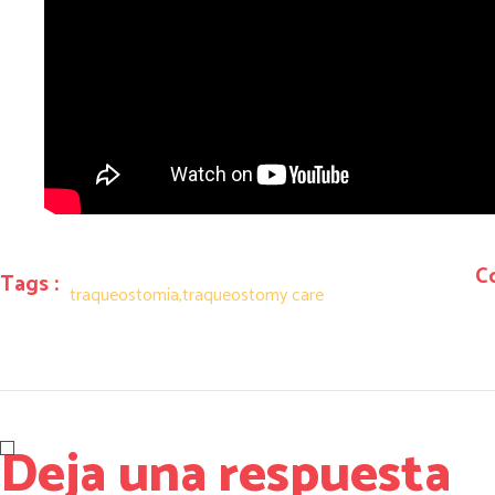
C
Tags :
traqueostomía
,
traqueostomy care
Deja una respuesta