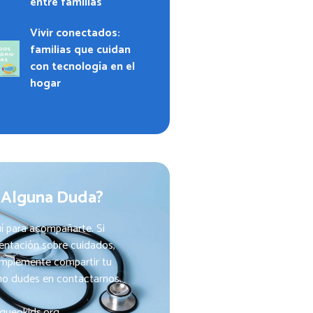
entre familias
Vivir conectados:
familias que cuidan
con tecnología en el
hogar
 Alguna Duda?
í para acompañarte. Si
ientación sobre cuidados,
implemente compartir tu
 no dudes en contactarnos.
queokids.org