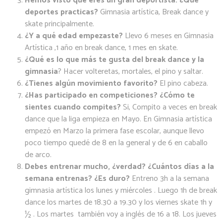
Hemos visto que eres un gran deportista. ¿Qué
deportes practicas?
Gimnasia artística, Break dance y
skate principalmente.
¿Y a qué edad empezaste?
Llevo 6 meses en Gimnasia
Artística ,1 año en break dance, 1 mes en skate.
¿Qué es lo que más te gusta del break dance y la
gimnasia
? Hacer volteretas, mortales, el pino y saltar.
¿Tienes algún movimiento favorito?
El pino cabeza.
¿Has participado en competiciones? ¿Cómo te
sientes cuando compites?
Si, Compito a veces en break
dance que la liga empieza en Mayo. En Gimnasia artística
empezó en Marzo la primera fase escolar, aunque llevo
poco tiempo quedé de 8 en la general y de 6 en caballo
de arco.
Debes entrenar mucho, ¿verdad? ¿Cuántos días a la
semana entrenas? ¿Es duro?
Entreno 3h a la semana
gimnasia artística los lunes y miércoles . Luego 1h de break
dance los martes de 18.30 a 19.30 y los viernes skate 1h y
½ . Los martes también voy a inglés de 16 a 18. Los jueves