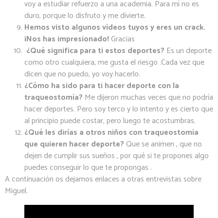
voy a estudiar refuerzo a una academia. Para mí no es
duro, porque lo disfruto y me divierte.
Hemos visto algunos vídeos tuyos y eres un crack.
¡Nos has impresionado!
Gracias
¿Qué significa para ti estos deportes?
Es un deporte
como otro cualquiera, me gusta el riesgo .Cada vez que
dicen que no puedo, yo voy hacerlo.
¿Cómo ha sido para ti hacer deporte con la
traqueostomía?
Me dijeron muchas veces que no podría
hacer deportes. Pero soy terco y lo intento y es cierto que
al principio puede costar, pero luego te acostumbras.
¿Qué les dirías a otros niños con traqueostomía
que quieren hacer deporte?
Que se animen , que no
dejen de cumplir sus sueños , por qué si te propones algo
puedes conseguir lo que te propongas .
A continuación os dejamos enlaces a otras entrevistas sobre
Miguel.