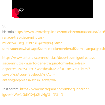
Su
historia:
https://www.lavozdegalicia.es/noticia/coruna/coruna/201
renace-tras-siete-minutos-
muerto/0003_201812G9P28994.htm?
utm_source=whatsapp&utm_medium=referral&utm_campaign=s
https://www.antena3.com/noticias/deportes/miguel-estuvo-
siete-minutos-muerto-tiene-traqueotomia-hace-tres-
deportes_2025032067dc3bc0b425ef0001e52b50.html?
so=so%3Asour-facebook%3Acn-
antena3deportes&sfnsn=scwspwa
Instagram:
https://www.instagram.com/mipequeheroe?
igsh=MW1vNGdlYXVjaGtyNg%3D%3D