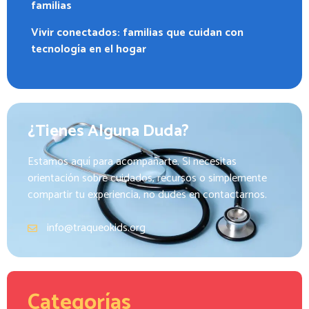
familias
Vivir conectados: familias que cuidan con
tecnología en el hogar
¿Tienes Alguna Duda?
Estamos aquí para acompañarte. Si necesitas
orientación sobre cuidados, recursos o simplemente
compartir tu experiencia, no dudes en contactarnos.
info@traqueokids.org
Categorías