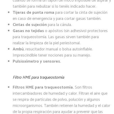
cuando se forma un tapón de moco imposible de aspirar y
también para nebulizar si lo tenéis indicado hacer.
Tijeras de punta roma
para cortar la cinta de sujeción
en caso de emergencia y para cortar gasas también.
Cintas de sujeción
para la cánula.
Gasas no tejidas
o apósitos (sin adhesivo) protectores
para traqueostomía. Las gasas sirven también para
realizar la limpieza de la piel periestomal.
Ambú
, resucitador manual o bolsa autoinflable.
Imprescindible tener nociones para su manejo.
Pulsioxímetro y sensores.
Filtro HME para traqueostomía
Filtros HME para traqueostomía.
Son filtros
intercambiadores de humedad y calor. Filtran el aire que
se respira de partículas de polvo, polución y algunos
microorganismos. También retienen la humedad y el calor
de la propia respiración para ayudar a prevenir que las