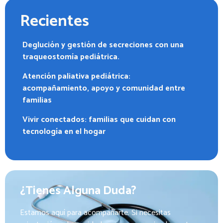
Recientes
Deglución y gestión de secreciones con una
traqueostomía pediátrica.
Atención paliativa pediátrica:
acompañamiento, apoyo y comunidad entre
familias
Vivir conectados: familias que cuidan con
tecnología en el hogar
¿Tienes Alguna Duda?
Estamos aquí para acompañarte. Si necesitas