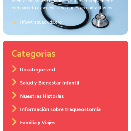
orientación sobre cuidados, recursos o simplemente
compartir tu experiencia, no dudes en contactarnos.
info@traqueokids.org
Categorías
Uncategorized
Salud y Bienestar Infantil
Nuestras Historias
Información sobre traqueostomía
Familia y Viajes