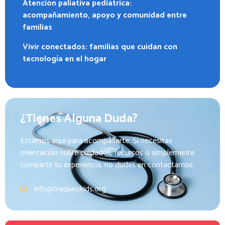
Atención paliativa pediátrica:
acompañamiento, apoyo y comunidad entre
familias
Vivir conectados: familias que cuidan con
tecnología en el hogar
¿Tienes Alguna Duda?
Estamos aquí para acompañarte. Si necesitas
orientación sobre cuidados, recursos o simplemente
compartir tu experiencia, no dudes en contactarnos.
info@traqueokids.org