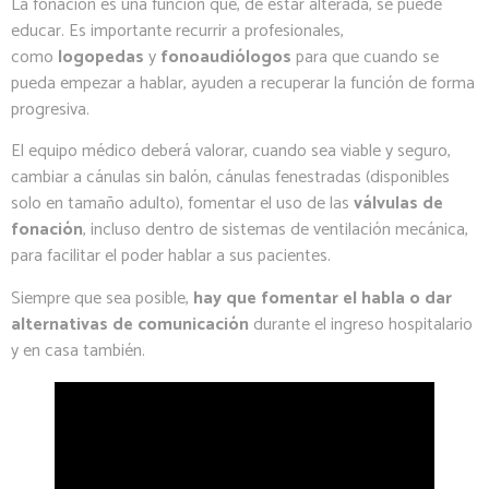
La fonación es una función que, de estar alterada, se puede
educar. Es importante recurrir a profesionales,
como
logopedas
y
fonoaudiólogos
para que cuando se
pueda empezar a hablar, ayuden a recuperar la función de forma
progresiva.
El equipo médico deberá valorar, cuando sea viable y seguro,
cambiar a cánulas sin balón, cánulas fenestradas (disponibles
solo en tamaño adulto), fomentar el uso de las
válvulas de
fonación
, incluso dentro de sistemas de ventilación mecánica,
para facilitar el poder hablar a sus pacientes.
Siempre que sea posible,
hay que fomentar el habla o dar
alternativas de comunicación
durante el ingreso hospitalario
y en casa también.