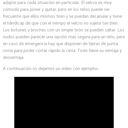
adapte para cada situación en particular. El velcro es muy
cómodo para poner y quitar, pero en los niños puede ser
frecuente que ellos mismos tiren y se puedan decanular y tiene
el hándicap de que con el tiempo el velcro no sujeta tan bien.
Los botones y broches con un simple tirón se pueden saltar. Los
nudos pueden parecer una opción mas segura para un niño, pero
en caso de emergencia hay que disponen de tijeras de punta
roma para poder cortar rápido la cinta. Todo tiene su ventaja y
desventaja.
A continuación os dejamos un vídeo con ejemplos: