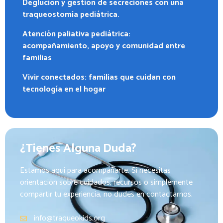
Deglución y gestión de secreciones con una
traqueostomía pediátrica.
Atención paliativa pediátrica:
acompañamiento, apoyo y comunidad entre
familias
Vivir conectados: familias que cuidan con
tecnología en el hogar
¿Tienes Alguna Duda?
Estamos aquí para acompañarte. Si necesitas
orientación sobre cuidados, recursos o simplemente
compartir tu experiencia, no dudes en contactarnos.
info@traqueokids.org