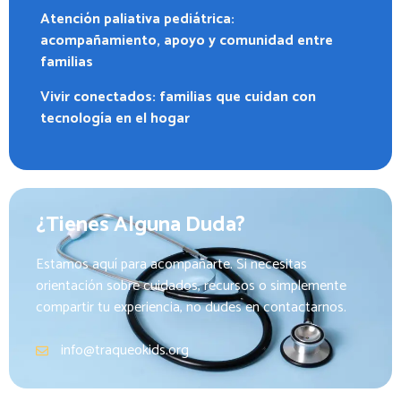
Atención paliativa pediátrica:
acompañamiento, apoyo y comunidad entre
familias
Vivir conectados: familias que cuidan con
tecnología en el hogar
¿Tienes Alguna Duda?
Estamos aquí para acompañarte. Si necesitas
orientación sobre cuidados, recursos o simplemente
compartir tu experiencia, no dudes en contactarnos.
info@traqueokids.org