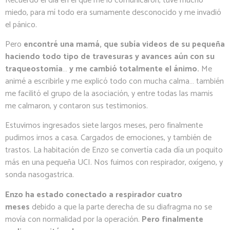
Recuerdo el día en el que me lo comunicaron, tuve mucho
miedo, para mí todo era sumamente desconocido y me invadió
el pánico.
Pero
encontré una mamá, que subía videos de su pequeña
haciendo todo tipo de travesuras y avances aún con su
traqueostomía
…
y me cambió totalmente el ánimo.
Me
animé a escribirle y me explicó todo con mucha calma… también
me facilitó el grupo de la asociación, y entre todas las mamis
me calmaron, y contaron sus testimonios.
Estuvimos ingresados siete largos meses, pero finalmente
pudimos irnos a casa. Cargados de emociones, y también de
trastos. La habitación de Enzo se convertía cada día un poquito
más en una pequeña UCI. Nos fuimos con respirador, oxígeno, y
sonda nasogastrica.
Enzo ha estado conectado a respirador cuatro
meses
debido a que la parte derecha de su diafragma no se
movía con normalidad por la operación.
Pero finalmente