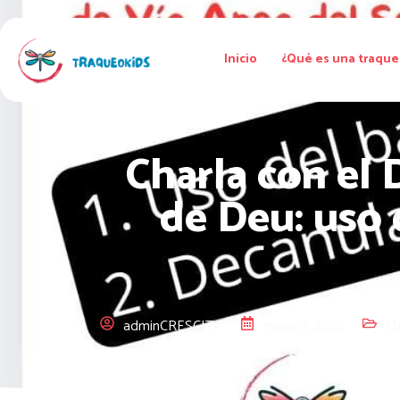
Inicio
¿Qué es una traque
Charla con el 
de Deu: uso 
adminCRESCITA
mayo 2, 2026
Ch