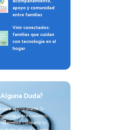
acompañamiento,
apoyo y comunidad
entre familias
Vivir conectados:
familias que cuidan
con tecnología en el
hogar
 Alguna Duda?
í para acompañarte. Si
ientación sobre cuidados,
implemente compartir tu
 no dudes en contactarnos.