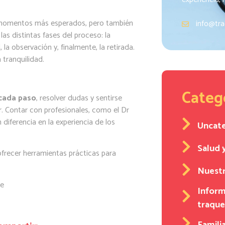
os momentos más esperados, pero también
info@tra
as distintas fases del proceso: la
 la observación y, finalmente, la retirada.
tranquilidad.
Categ
cada paso
, resolver dudas y sentirse
 Contar con profesionales, como el Dr
diferencia en la experiencia de los
Uncat
Salud 
frecer herramientas prácticas para
Nuestr
te
Inform
traqu