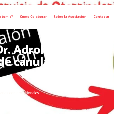
stomia?
Cómo Colaborar
Sobre la Asociación
Contacto
Dr. Adroher, ORL Hos
de cánulas con balón
decanulación
arlas con profesionales