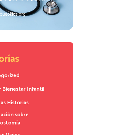
queokids.org
orías
egorized
y Bienestar Infantil
as Historias
ación sobre
eostomía