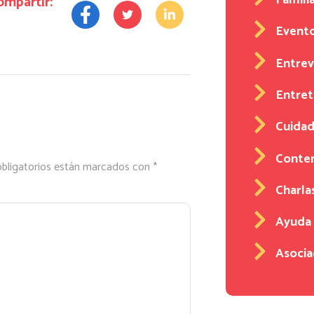
Familia
ompartir:
Event
Entrev
Entre
Cuidad
Conten
bligatorios están marcados con
*
Charla
Ayuda
Asocia