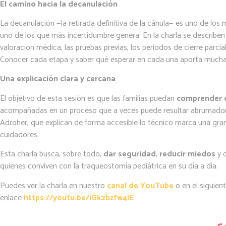
El camino hacia la decanulación
La decanulación —la retirada definitiva de la cánula— es uno de l
uno de los que más incertidumbre genera. En la charla se describen l
valoración médica, las pruebas previas, los periodos de cierre parcial,
Conocer cada etapa y saber qué esperar en cada una aporta mucha 
Una explicación clara y cercana
El objetivo de esta sesión es que las familias puedan
comprender 
acompañadas en un proceso que a veces puede resultar abrumador.
Adroher, que explican de forma accesible lo técnico marca una gran 
cuidadores.
Esta charla busca, sobre todo,
dar seguridad
,
reducir miedos
y o
quienes conviven con la traqueostomía pediátrica en su día a día.
Puedes ver la charla en nuestro
canal de YouTube
o en el siguien
enlace
https://youtu.be/iGk2bzfw4lE