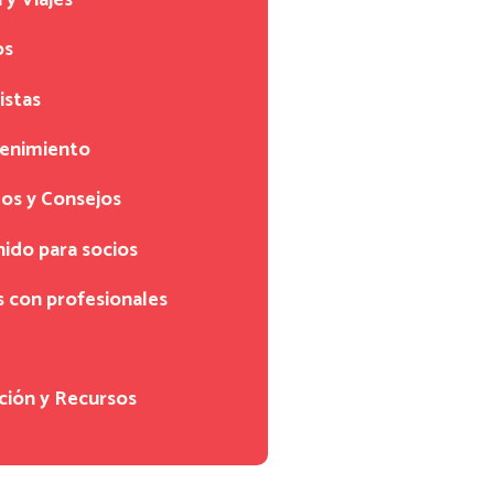
 y Viajes
os
istas
tenimiento
os y Consejos
ido para socios
s con profesionales
ción y Recursos